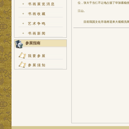
位，张大千当仁不让地占据了毕加索稳坐
+
书画展览消息
江山。
+
书画收藏
目前我国文化市场将迎来大规模洗牌和
+
艺术争鸣
+
书画新闻
参展指南
我要参展
参展须知