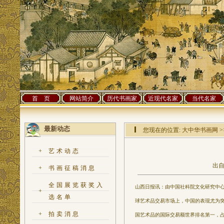
首 页
网站简介
历代书画家
近现代名家
当代名家
最新动态
您现在的位置:
大中华书画网
>
+
艺术动态
出自
+
书画征稿消息
全国展览获奖入
山西日报讯：由中国社科院文化研究中心、
+
选名单
球艺术品交易市场上，中国的表现尤为突出
+
拍卖消息
国艺术品的国际交易额世界排名第一，占