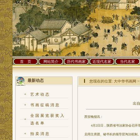
首 页
网站简介
历代书画家
近现代名家
当代名家
最新动态
您现在的位置:
大中华书画网
>
+
艺术动态
出自
+
书画征稿消息
全国展览获奖入
西安晚报讯：
+
选名单
4月2日日，陕西省书法家协会召开理事
+
拍卖消息
启用主席团、秘书长的领导层淘汰机制