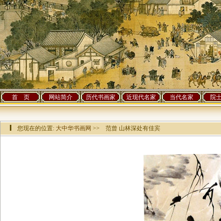
首 页
网站简介
历代书画家
近现代名家
当代名家
院
您现在的位置:
大中华书画网
>> 范曾 山林深处有佳宾
该作品已有[
32482