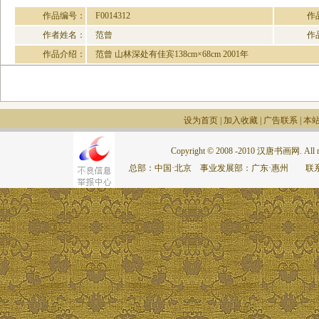
作品编号：
F0014312
作
作者姓名：
范曾
作
作品介绍：
范曾 山林深处有佳宾138cm×68cm 2001年
设为首页
|
加入收藏
|
广告联系
|
本
Copyright © 2008 -2010 汉唐书画网. All rig
总部：中国·北京 事业发展部：广东·惠州 联系电话：075