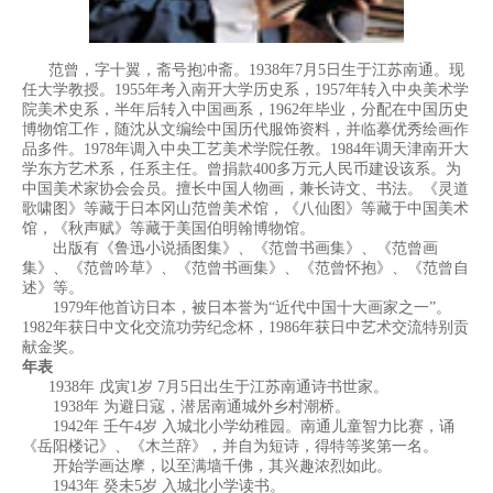
范曾，字十翼，斋号抱冲斋。1938年7月5日生于江苏南通。现
任大学教授。1955年考入南开大学历史系，1957年转入中央美术学
院美术史系，半年后转入中国画系，1962年毕业，分配在中国历史
博物馆工作，随沈从文编绘中国历代服饰资料，并临摹优秀绘画作
品多件。1978年调入中央工艺美术学院任教。1984年调天津南开大
学东方艺术系，任系主任。曾捐款400多万元人民币建设该系。为
中国美术家协会会员。擅长中国人物画，兼长诗文、书法。《灵道
歌啸图》等藏于日本冈山范曾美术馆，《八仙图》等藏于中国美术
馆，《秋声赋》等藏于美国伯明翰博物馆。
出版有《鲁迅小说插图集》、《范曾书画集》、《范曾画
集》、《范曾吟草》、《范曾书画集》、《范曾怀抱》、《范曾自
述》等。
1979年他首访日本，被日本誉为“近代中国十大画家之一”。
1982年获日中文化交流功劳纪念杯，1986年获日中艺术交流特别贡
献金奖。
年表
1938年 戊寅1岁 7月5日出生于江苏南通诗书世家。
1938年 为避日寇，潜居南通城外乡村潮桥。
1942年 壬午4岁 入城北小学幼稚园。南通儿童智力比赛，诵
《岳阳楼记》、《木兰辞》，并自为短诗，得特等奖第一名。
开始学画达摩，以至满墙千佛，其兴趣浓烈如此。
1943年 癸未5岁 入城北小学读书。